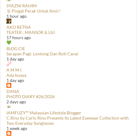
SYAZNI RAHIM
🥈 Pingat Perak Untuk Amir!
1 hour ago
AKO RETNA
TEATER : MANSOR & LIU
17 hours ago
BLOG CIE
Sarapan Pagi: Lontong Dan Roti Canai
1 day ago
A M M I
Ada buaya
1 day ago
DANA
PHOTO DIARY #26/2026
2 days ago
IAMFUZY™ Malaysian Lifestyle Blogger
C.Rino by Carlo Rino Presents Its Latest Eyewear Collection with
Two Everyday Sunglasses
1 week ago