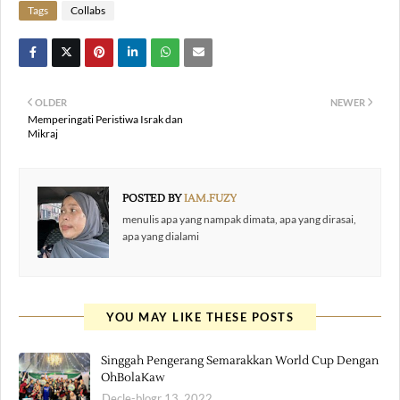
Tags
Collabs
OLDER
NEWER
Memperingati Peristiwa Israk dan
Mikraj
POSTED BY
IAM.FUZY
menulis apa yang nampak dimata, apa yang dirasai,
apa yang dialami
YOU MAY LIKE THESE POSTS
Singgah Pengerang Semarakkan World Cup Dengan
OhBolaKaw
Decle-blogr 13, 2022