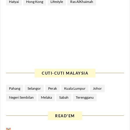
Hatyai
Hong Kong
Lifestyle
Ras AlKhaimah
CUTI-CUTI MALAYSIA
Pahang
Selangor
Perak
Kuala Lumpur
Johor
Negeri Sembilan
Melaka
Sabah
Terengganu
READ'EM