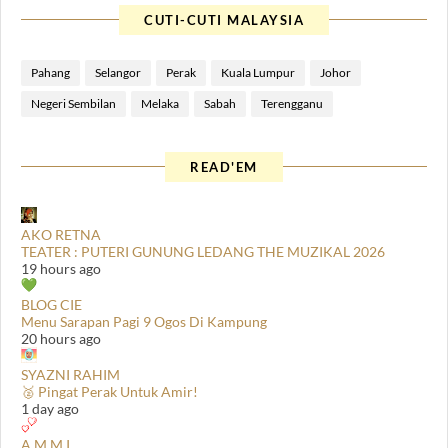
CUTI-CUTI MALAYSIA
Pahang
Selangor
Perak
Kuala Lumpur
Johor
Negeri Sembilan
Melaka
Sabah
Terengganu
READ'EM
AKO RETNA
TEATER : PUTERI GUNUNG LEDANG THE MUZIKAL 2026
19 hours ago
BLOG CIE
Menu Sarapan Pagi 9 Ogos Di Kampung
20 hours ago
SYAZNI RAHIM
🥈 Pingat Perak Untuk Amir!
1 day ago
A M M I