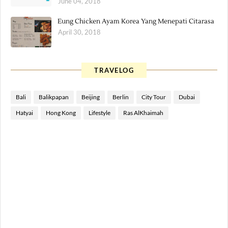
June 04, 2018
Eung Chicken Ayam Korea Yang Menepati Citarasa
April 30, 2018
TRAVELOG
Bali
Balikpapan
Beijing
Berlin
City Tour
Dubai
Hatyai
Hong Kong
Lifestyle
Ras AlKhaimah