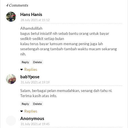
4 Comments
Hans Hanis
28 July 2021 at 15:12
Alhamdulillah
bagus betul inisiatif nih sebab bantu orang untuk bayar
sedikit-sedikit setiap bulan
kalau terus bayar lumsum memang pening juga lah
sesetengah orang tambah-tambah waktu macam sekarang
nih.
Reply
Delete
Replies
babYpose
31 July 2021 at 19:19
Salam, berbagai pelan memudahkan, senang dah tahu ni.
Terima kasih atas info.
Reply
Delete
Replies
Anonymous
31 July 2021 at 19:45