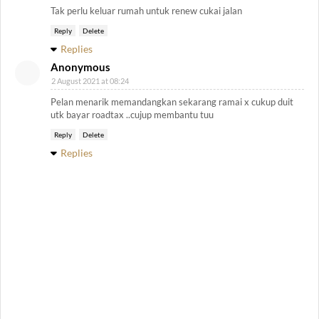
Tak perlu keluar rumah untuk renew cukai jalan
Reply
Delete
Replies
Anonymous
2 August 2021 at 08:24
Pelan menarik memandangkan sekarang ramai x cukup duit
utk bayar roadtax ..cujup membantu tuu
Reply
Delete
Replies