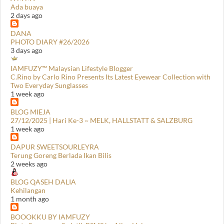
Ada buaya
2 days ago
DANA
PHOTO DIARY #26/2026
3 days ago
IAMFUZY™ Malaysian Lifestyle Blogger
C.Rino by Carlo Rino Presents Its Latest Eyewear Collection with
Two Everyday Sunglasses
1 week ago
BLOG MIEJA
27/12/2025 | Hari Ke-3 ~ MELK, HALLSTATT & SALZBURG
1 week ago
DAPUR SWEETSOURLEYRA
Terung Goreng Berlada Ikan Bilis
2 weeks ago
BLOG QASEH DALIA
Kehilangan
1 month ago
BOOOKKU BY IAMFUZY