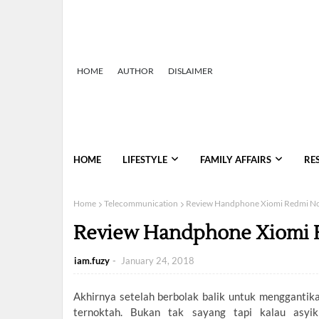
HOME
AUTHOR
DISLAIMER
HOME
LIFESTYLE
FAMILY AFFAIRS
RES
Home
Telecommunication
Review Handphone Xiomi Redmi No
Review Handphone Xiomi 
iam.fuzy
January 24, 2018
Akhirnya setelah berbolak balik untuk menggantik
ternoktah. Bukan tak sayang tapi kalau asyi