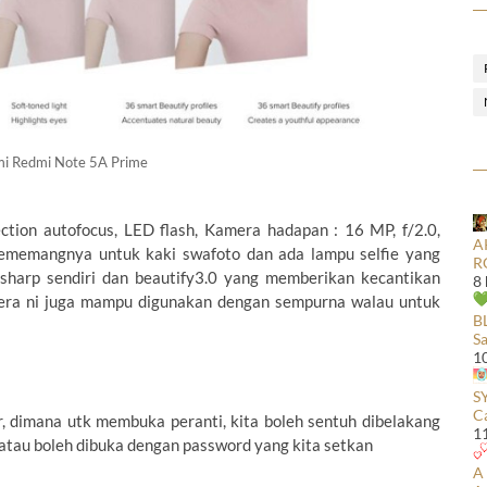
mi Redmi Note 5A Prime
tion autofocus, LED flash, Kamera hadapan : 16 MP, f/2.0,
A
memangnya untuk kaki swafoto dan ada lampu selfie yang
R
harp sendiri dan beautify3.0 yang memberikan kecantikan
8
mera ni juga mampu digunakan dengan sempurna walau untuk
B
S
1
S
C
, dimana utk membuka peranti, kita boleh sentuh dibelakang
1
atau boleh dibuka dengan password yang kita setkan
A