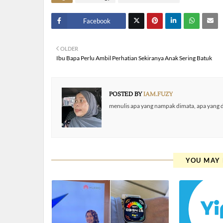
Facebook
Twitt
OLDER
er
Ibu Bapa Perlu Ambil Perhatian Sekiranya Anak Sering Batuk
POSTED BY
IAM.FUZY
menulis apa yang nampak dimata, apa yang di
YOU MAY 