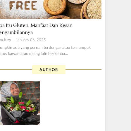
alth
pa Itu Gluten, Manfaat Dan Kesan
engambilannya
am.fuzy
January 06, 2025
ungkin ada yang pernah terdengar atau ternampak
atus kawan atau orang lain berkenaa…
AUTHOR