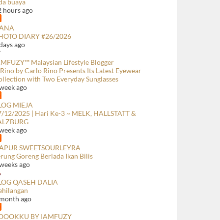
da buaya
2 hours ago
ANA
HOTO DIARY #26/2026
days ago
AMFUZY™ Malaysian Lifestyle Blogger
Rino by Carlo Rino Presents Its Latest Eyewear
ollection with Two Everyday Sunglasses
 week ago
LOG MIEJA
7/12/2025 | Hari Ke-3 ~ MELK, HALLSTATT &
ALZBURG
 week ago
APUR SWEETSOURLEYRA
rung Goreng Berlada Ikan Bilis
 weeks ago
LOG QASEH DALIA
ehilangan
 month ago
OOOKKU BY IAMFUZY