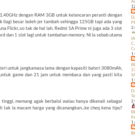
A
1
x 1.40GHz dengan RAM 3GB untuk kelancaran peranti dengan
D
k llagi besar boleh jer tambah sehingga 125GB tapi ada yang
P
2 
a Flickr..so tak de hal lah. Redmi 5A Prime ni juga ada 3 slot
d dan 1 slot lagi untuk tambahan memory. Ni la sebab utama
I
C.
C
1
B
eri untuk jangkamasa lama dengan kapasiti bateri 3080mAh,
2
 untuk game dan 21 jam untuk membaca dan yang pasti kita
S
1
D
Te
 tinggi, memang agak berbaloi walau hanya dikenali sebagai
2
li tak la macam harga yang dicanangkan...ke cheq kena tipu?
B
K
1
B