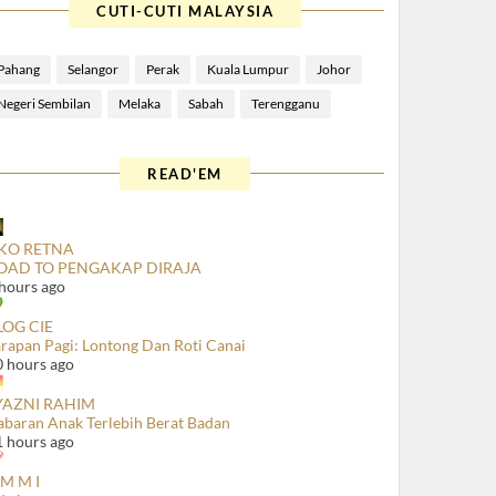
CUTI-CUTI MALAYSIA
Pahang
Selangor
Perak
Kuala Lumpur
Johor
Negeri Sembilan
Melaka
Sabah
Terengganu
READ'EM
KO RETNA
OAD TO PENGAKAP DIRAJA
 hours ago
LOG CIE
arapan Pagi: Lontong Dan Roti Canai
0 hours ago
YAZNI RAHIM
abaran Anak Terlebih Berat Badan
1 hours ago
 M M I