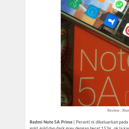
Review : Xio
Redmi Note 5A Prime
| Peranti ni dikeluarkan pad
gold, gold dan dark grey dengan berat 153g. ok la ka