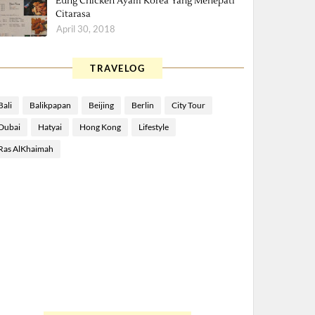
Eung Chicken Ayam Korea Yang Menepati
Citarasa
April 30, 2018
TRAVELOG
Bali
Balikpapan
Beijing
Berlin
City Tour
Dubai
Hatyai
Hong Kong
Lifestyle
Ras AlKhaimah