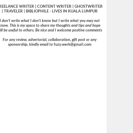
REELANCE WRITER | CONTENT WRITER | GHOSTWRITER
| TRAVELER | BIBLIOPHILE - LIVES IN KUALA LUMPUR
I don't write what I don't know but I write what you may not
know. This is my space to share my thoughts and tips and hope
ill be useful to others. Be nice and I welcome positive comments
For any review, advertorial, collaboration, gift post or any
sponsorship, kindly email to
fuzy.werk@gmail.com