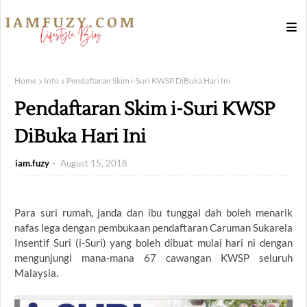
Home
Info
Pendaftaran Skim i-Suri KWSP DiBuka Hari Ini
Pendaftaran Skim i-Suri KWSP
DiBuka Hari Ini
iam.fuzy
August 15, 2018
Para suri rumah, janda dan ibu tunggal dah boleh menarik
nafas lega dengan pembukaan pendaftaran Caruman Sukarela
Insentif Suri (i-Suri) yang boleh dibuat mulai hari ni dengan
mengunjungi mana-mana 67 cawangan KWSP seluruh
Malaysia.