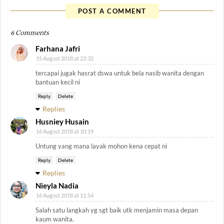
POST A COMMENT
6 Comments
Farhana Jafri
15 August 2018 at 23:32
tercapai jugak hasrat dswa untuk bela nasib wanita dengan
bantuan kecil ni
Reply
Delete
Replies
Husniey Husain
16 August 2018 at 10:19
Untung yang mana layak mohon kena cepat ni
Reply
Delete
Replies
Nieyla Nadia
16 August 2018 at 11:54
Salah satu langkah yg sgt baik utk menjamin masa depan
kaum wanita.