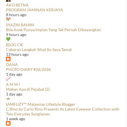
AKO RETNA
PROGRAM JAMINAN KERJAYA
8 hours ago
SYAZNI RAHIM
Bila Anak Punya Impian Yang Tak Pernah Dibayangkan
9 hours ago
BLOG CIE
Cabaran Langkah Sihat Itu Saya Tamat
13 hours ago
DANA
PHOTO DIARY #26/2026
1 day ago
A M M I
Makan Apa di Pejabat (2)
1 day ago
IAMFUZY™ Malaysian Lifestyle Blogger
C.Rino by Carlo Rino Presents Its Latest Eyewear Collection with
Two Everyday Sunglasses
1 week ago