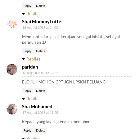
Reply
Delete
Replies
Shai MommyLotte
16 August 2018 at 14:00
Membantu dari pihak kerajaan sebagai inisiatif, sebagai
permulaan :D
Reply
Delete
Replies
paridah
16 August 2018 at 17:52
ELOKLH MOHON CPT JGN LPSKN PELUANG
Reply
Delete
Replies
Sha Mohamed
17 August 2018 at 11:25
Kepada yang layak, kenalah memohon..
Reply
Delete
Replies