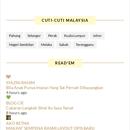
CUTI-CUTI MALAYSIA
Pahang
Selangor
Perak
Kuala Lumpur
Johor
Negeri Sembilan
Melaka
Sabah
Terengganu
READ'EM
SYAZNI RAHIM
Bila Anak Punya Impian Yang Tak Pernah Dibayangkan
4 hours ago
BLOG CIE
Cabaran Langkah Sihat Itu Saya Tamat
8 hours ago
AKO RETNA
MAKAN² SEMPENA RASMI LAYOUT OPIS BARU