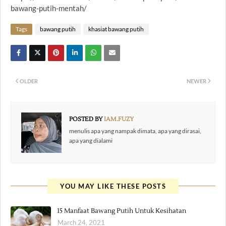
bawang-putih-mentah/
Tags
bawang putih
khasiat bawang putih
OLDER
NEWER
POSTED BY
IAM.FUZY
menulis apa yang nampak dimata, apa yang dirasai,
apa yang dialami
YOU MAY LIKE THESE POSTS
15 Manfaat Bawang Putih Untuk Kesihatan
March 24, 2021