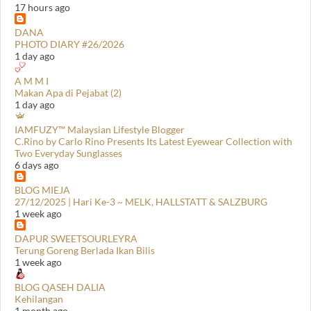
17 hours ago
DANA
PHOTO DIARY #26/2026
1 day ago
A M M I
Makan Apa di Pejabat (2)
1 day ago
IAMFUZY™ Malaysian Lifestyle Blogger
C.Rino by Carlo Rino Presents Its Latest Eyewear Collection with
Two Everyday Sunglasses
6 days ago
BLOG MIEJA
27/12/2025 | Hari Ke-3 ~ MELK, HALLSTATT & SALZBURG
1 week ago
DAPUR SWEETSOURLEYRA
Terung Goreng Berlada Ikan Bilis
1 week ago
BLOG QASEH DALIA
Kehilangan
1 month ago