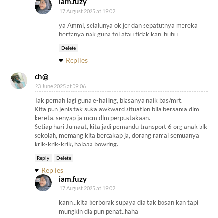
iam.fuzy
17 August 2025 at 19:02
ya Ammi, selalunya ok jer dan sepatutnya mereka
bertanya nak guna tol atau tidak kan..huhu
Delete
Replies
ch@
23 June 2025 at 09:06
Tak pernah lagi guna e-hailing, biasanya naik bas/mrt.
Kita pun jenis tak suka awkward situation bila bersama dlm
kereta, senyap ja mcm dlm perpustakaan.
Setiap hari Jumaat, kita jadi pemandu transport 6 org anak blk
sekolah, memang kita bercakap ja, dorang ramai semuanya
krik-krik-krik, halaaa bowring.
Reply
Delete
Replies
iam.fuzy
17 August 2025 at 19:02
kann...kita berborak supaya dia tak bosan kan tapi
mungkin dia pun penat..haha