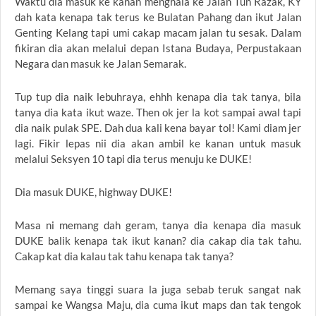
Waktu dia masuk ke kanan menghala ke Jalan Tun Razak, KY
dah kata kenapa tak terus ke Bulatan Pahang dan ikut Jalan
Genting Kelang tapi umi cakap macam jalan tu sesak. Dalam
fikiran dia akan melalui depan Istana Budaya, Perpustakaan
Negara dan masuk ke Jalan Semarak.
Tup tup dia naik lebuhraya, ehhh kenapa dia tak tanya, bila
tanya dia kata ikut waze. Then ok jer la kot sampai awal tapi
dia naik pulak SPE. Dah dua kali kena bayar tol! Kami diam jer
lagi. Fikir lepas nii dia akan ambil ke kanan untuk masuk
melalui Seksyen 10 tapi dia terus menuju ke DUKE!
Dia masuk DUKE, highway DUKE!
Masa ni memang dah geram, tanya dia kenapa dia masuk
DUKE balik kenapa tak ikut kanan? dia cakap dia tak tahu.
Cakap kat dia kalau tak tahu kenapa tak tanya?
Memang saya tinggi suara la juga sebab teruk sangat nak
sampai ke Wangsa Maju, dia cuma ikut maps dan tak tengok