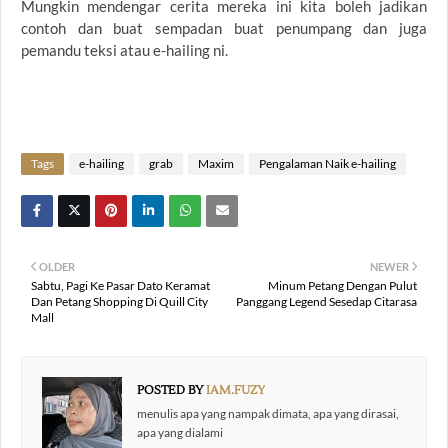
Mungkin mendengar cerita mereka ini kita boleh jadikan
contoh dan buat sempadan buat penumpang dan juga
pemandu teksi atau e-hailing ni.
Tags
e-hailing
grab
Maxim
Pengalaman Naik e-hailing
OLDER
NEWER
Sabtu, Pagi Ke Pasar Dato Keramat
Minum Petang Dengan Pulut
Dan Petang Shopping Di Quill City
Panggang Legend Sesedap Citarasa
Mall
POSTED BY
IAM.FUZY
menulis apa yang nampak dimata, apa yang dirasai,
apa yang dialami