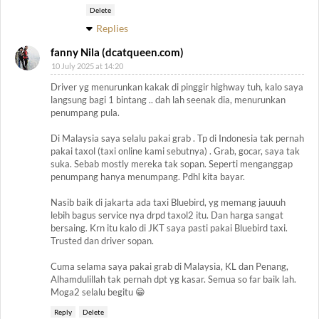
Delete
Replies
fanny Nila (dcatqueen.com)
10 July 2025 at 14:20
Driver yg menurunkan kakak di pinggir highway tuh, kalo saya
langsung bagi 1 bintang .. dah lah seenak dia, menurunkan
penumpang pula.
Di Malaysia saya selalu pakai grab . Tp di Indonesia tak pernah
pakai taxol (taxi online kami sebutnya) . Grab, gocar, saya tak
suka. Sebab mostly mereka tak sopan. Seperti menganggap
penumpang hanya menumpang. Pdhl kita bayar.
Nasib baik di jakarta ada taxi Bluebird, yg memang jauuuh
lebih bagus service nya drpd taxol2 itu. Dan harga sangat
bersaing. Krn itu kalo di JKT saya pasti pakai Bluebird taxi.
Trusted dan driver sopan.
Cuma selama saya pakai grab di Malaysia, KL dan Penang,
Alhamdulillah tak pernah dpt yg kasar. Semua so far baik lah.
Moga2 selalu begitu 😁
Reply
Delete