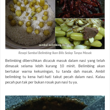
Resepi Sambal Belimbing Ikan Bilis Sedap Tanpa Masak
Belimbing dibersihkan dicucuk masuk dalam nasi yang telah
dimasak selama lebih kurang 10 minit. Belimbing akan
bertukar warna kekuningan, tu tanda dah masak. Ambil
belimbing tu kena hati-hati takut pecah dalam nasi. Kalau
pecah pun tak per bukan rosak pun nasi tu ya.