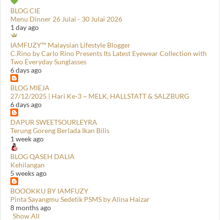
BLOG CIE
Menu Dinner 26 Julai - 30 Julai 2026
1 day ago
IAMFUZY™ Malaysian Lifestyle Blogger
C.Rino by Carlo Rino Presents Its Latest Eyewear Collection with
Two Everyday Sunglasses
6 days ago
BLOG MIEJA
27/12/2025 | Hari Ke-3 ~ MELK, HALLSTATT & SALZBURG
6 days ago
DAPUR SWEETSOURLEYRA
Terung Goreng Berlada Ikan Bilis
1 week ago
BLOG QASEH DALIA
Kehilangan
5 weeks ago
BOOOKKU BY IAMFUZY
Pinta Sayangmu Sedetik PSMS by Alina Haizar
8 months ago
Show All