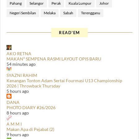
Pahang
Selangor
Perak
Kuala Lumpur
Johor
Negeri Sembilan
Melaka
Sabah
Terengganu
READ'EM
AKO RETNA
MAKAN² SEMPENA RASMI LAYOUT OPIS BARU
54 minutes ago
SYAZNI RAHIM
Kenangan Tonton Adam Sertai Fourmasi U13 Championship
2026 | Throwback Thursday
5 hours ago
DANA
PHOTO DIARY #26/2026
8 hours ago
A M M I
Makan Apa di Pejabat (2)
9 hours ago