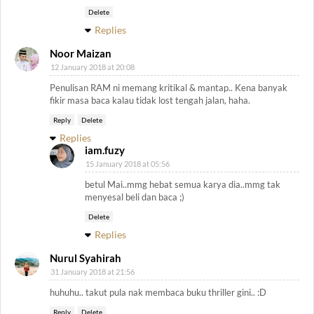
Delete
Replies
Noor Maizan
12 January 2018 at 20:08
Penulisan RAM ni memang kritikal & mantap.. Kena banyak
fikir masa baca kalau tidak lost tengah jalan, haha.
Reply
Delete
Replies
iam.fuzy
15 January 2018 at 05:56
betul Mai..mmg hebat semua karya dia..mmg tak
menyesal beli dan baca ;)
Delete
Replies
Nurul Syahirah
31 January 2018 at 21:56
huhuhu.. takut pula nak membaca buku thriller gini.. :D
Reply
Delete