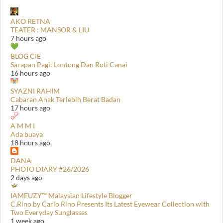
AKO RETNA
TEATER : MANSOR & LIU
7 hours ago
BLOG CIE
Sarapan Pagi: Lontong Dan Roti Canai
16 hours ago
SYAZNI RAHIM
Cabaran Anak Terlebih Berat Badan
17 hours ago
A M M I
Ada buaya
18 hours ago
DANA
PHOTO DIARY #26/2026
2 days ago
IAMFUZY™ Malaysian Lifestyle Blogger
C.Rino by Carlo Rino Presents Its Latest Eyewear Collection with
Two Everyday Sunglasses
1 week ago