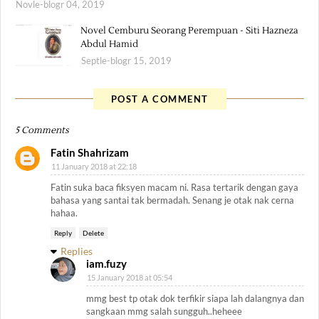
Novle-blogr 04, 2019
Novel Cemburu Seorang Perempuan - Siti Hazneza
Abdul Hamid
Septle-blogr 15, 2019
POST A COMMENT
5 Comments
Fatin Shahrizam
11 January 2018 at 22:18
Fatin suka baca fiksyen macam ni. Rasa tertarik dengan gaya
bahasa yang santai tak bermadah. Senang je otak nak cerna
hahaa.
Reply
Delete
Replies
iam.fuzy
15 January 2018 at 05:54
mmg best tp otak dok terfikir siapa lah dalangnya dan
sangkaan mmg salah sungguh..heheee