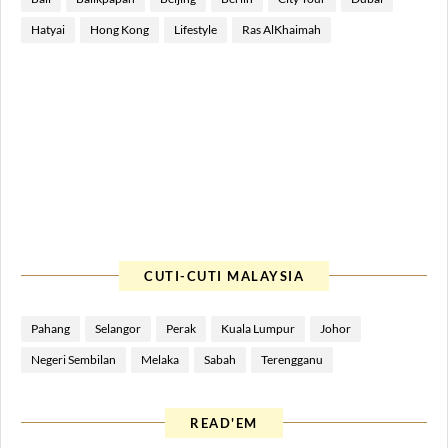
Hatyai
Hong Kong
Lifestyle
Ras AlKhaimah
CUTI-CUTI MALAYSIA
Pahang
Selangor
Perak
Kuala Lumpur
Johor
Negeri Sembilan
Melaka
Sabah
Terengganu
READ'EM