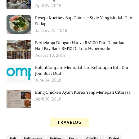
April 29, 2018
Resepi Kuetiaw Sup Chinese Style Yang Mudah Dan
Sedap
January 25, 2018
Berbelanja Dengan Hanya RM100 Dan Dapatkan
Half Pay Back RM50 Di Lulu Hypermarket
August 13, 2019
BolehCompare Memudahkan Kehidupan Kita Dan
Jom Buat Duit !
June 04, 2018
Eung Chicken Ayam Korea Yang Menepati Citarasa
April 30, 2018
TRAVELOG
Bali
Balikpapan
Beijing
Berlin
City Tour
Dubai